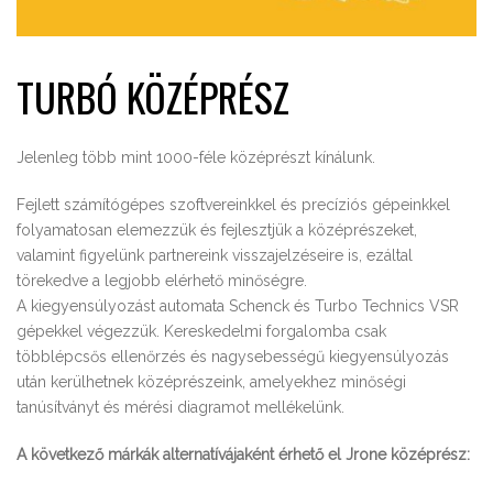
TURBÓ KÖZÉPRÉSZ
Jelenleg több mint 1000-féle középrészt kínálunk.
Fejlett számítógépes szoftvereinkkel és precíziós gépeinkkel
folyamatosan elemezzük és fejlesztjük a középrészeket,
valamint figyelünk partnereink visszajelzéseire is, ezáltal
törekedve a legjobb elérhető minőségre.
A kiegyensúlyozást automata Schenck és Turbo Technics VSR
gépekkel végezzük. Kereskedelmi forgalomba csak
többlépcsős ellenőrzés és nagysebességű kiegyensúlyozás
után kerülhetnek középrészeink, amelyekhez minőségi
tanúsítványt és mérési diagramot mellékelünk.
A következő márkák alternatívájaként érhető el Jrone középrész: