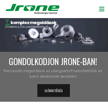
∑
komplex megoldások
A TURBÓFELÚJÍTÁS SZAKEMBEREINEK
GONDOLKODJON JRONE-BAN!
Piacvezető megoldások az utángyártott turbófeltöltők és
turbó alkatrészek területén!
ELÉRHETŐSÉG