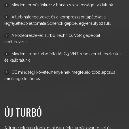
Minden termékünkre 12 hónap szavatosságot vállalunk.
.
A turbinatengelyeket és a kompresszor lapátokat a
legfejlettebb automata Schenck géppel egyensúlyozzuk.
A középrészeket Turbo Technics VSR gépekkel
centrírozzuk.
Minden Jrone turbófeltöltőt G3 VNT rendszerrel tesztelünk
és kalibrálunk.
OE minőségi követelményeinek megfelelő többlépcsős
minőségellenőrzés
.
ÚJ TURBÓ
A Jrone jelenleg több, mint 600-féle turbót gyárt dízel és