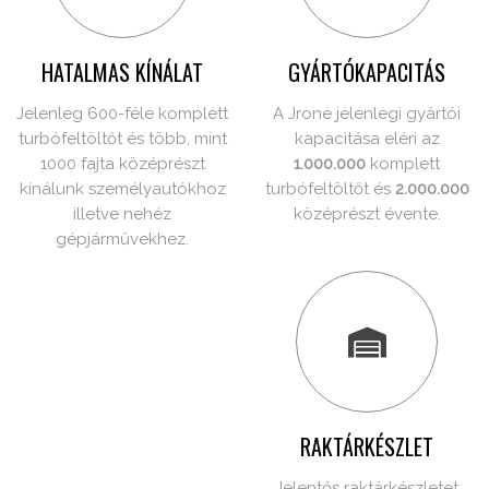
HATALMAS KÍNÁLAT
GYÁRTÓKAPACITÁS
Jelenleg 600-féle komplett
A Jrone jelenlegi gyártói
turbófeltöltőt és több, mint
kapacitása eléri az
1000 fajta középrészt
1.000.000
komplett
kínálunk személyautókhoz
turbófeltöltőt és
2.000.000
illetve nehéz
középrészt évente.
gépjárművekhez.
RAKTÁRKÉSZLET
Jelentős raktárkészletet