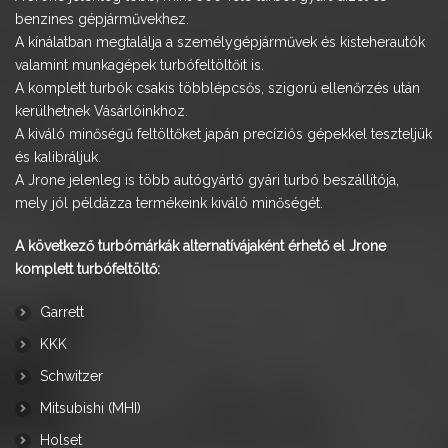
benzines gépjárművekhez.
A kínálatban megtalálja a személygépjárművek és kisteherautók
valamint munkagépek turbófeltöltőit is.
A komplett turbók csakis többlépcsős, szigorú ellenőrzés után
kerülhetnek Vásárlóinkhoz.
A kiváló minőségű feltöltőket japán precíziós gépekkel teszteljük
és kalibráljuk.
A Jrone jelenleg is több autógyártó gyári turbó beszállítója,
mely jól példázza termékeink kiváló minőségét.
A következő turbómárkák alternatívájaként érhető el Jrone
komplett turbófeltöltő:
Garrett
KKK
Schwitzer
Mitsubishi (MHI)
Holset